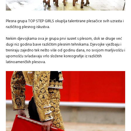
Plesna grupa TOP STEP GIRLS okuplja talentirane plesačice svih uzrasta i
različitog plesnog iskustva.
Nekim djevojkama ova je grupa prvi susret s plesom, dok se druge već
dugi niz godina bave različitim plesnim tehnikama. Djevojke vježbaju i
treniraju zajedno tek nešto više od godinu dana, no svojom marljivošću i
upornošću svladavaju vrlo složene koreografije iz različitih
latinoameričkih plesova.