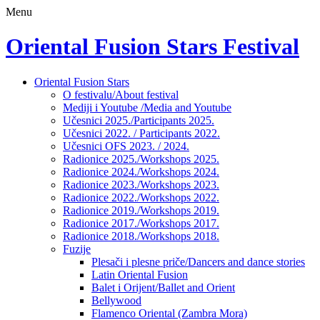
Menu
Oriental Fusion Stars Festival
Skip
Oriental Fusion Stars
to
O festivalu/About festival
content
Mediji i Youtube /Media and Youtube
Učesnici 2025./Participants 2025.
Učesnici 2022. / Participants 2022.
Učesnici OFS 2023. / 2024.
Radionice 2025./Workshops 2025.
Radionice 2024./Workshops 2024.
Radionice 2023./Workshops 2023.
Radionice 2022./Workshops 2022.
Radionice 2019./Workshops 2019.
Radionice 2017./Workshops 2017.
Radionice 2018./Workshops 2018.
Fuzije
Plesači i plesne priče/Dancers and dance stories
Latin Oriental Fusion
Balet i Orijent/Ballet and Orient
Bellywood
Flamenco Oriental (Zambra Mora)