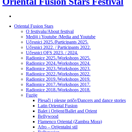
Oriental Fusion Stars Festival
Facebook
stranica
Skip
Oriental Fusion Stars
festivala
to
O festivalu/About festival
content
Mediji i Youtube /Media and Youtube
Učesnici 2025./Participants 2025.
Učesnici 2022. / Participants 2022.
Učesnici OFS 2023. / 2024.
Radionice 2025./Workshops 2025.
Radionice 2024./Workshops 2024.
Radionice 2023./Workshops 2023.
Radionice 2022./Workshops 2022.
Radionice 2019./Workshops 2019.
Radionice 2017./Workshops 2017.
Radionice 2018./Workshops 2018.
Fuzije
Plesači i plesne priče/Dancers and dance stories
Latin Oriental Fusion
Balet i Orijent/Ballet and Orient
Bellywood
Flamenco Oriental (Zambra Mora)
Afro – Orijentalni stil