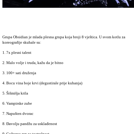
Grupa Obsidian je mlada plesna grupa koja broji 8 vještica. U svom kotlu za
koreografije skuhale su:
1. 7x plesni talent
2. Malo volje i truda, kažu da je bitno
3. 100+ sati druženja
4. Bocu vina boje krvi (degustirale prije kuhanja)
5. Šišmišja krila
6. Vampirske zube
7. Napušten dvorac
8. Đavolju pandžu za usklađenost
9. Gušterov rep za teatralnost