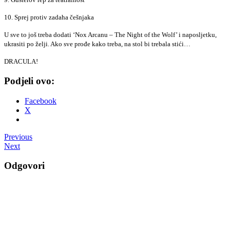
10. Sprej protiv zadaha češnjaka
U sve to još treba dodati ‘Nox Arcanu – The Night of the Wolf’ i naposljetku,
ukrasiti po želji. Ako sve prođe kako treba, na stol bi trebala stići…
DRACULA!
Podjeli ovo:
Facebook
X
Post
Previous
Next
navigation
Odgovori