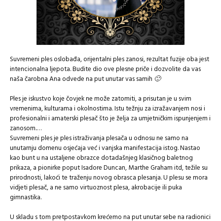
Suvremeni ples oslobađa, orijentalni ples zanosi, rezultat fuzije oba jest
intencionalna ljepota. Budite dio ove plesne priče i dozvolite da vas
naša čarobna Ana odvede na put unutar vas samih
🙂
Ples je iskustvo koje čovjek ne može zatomiti, a prisutan je u svim
vremenima, kulturama i okolnostima. Istu težnju za izražavanjem nosi i
profesionalni i amaterski plesač što je želja za umjetničkim ispunjenjem i
zanosom.
…
Suvremeni ples je ples istraživanja plesača u odnosu ne samo na
unutarnju domenu osjećaja već i vanjska manifestacija istog. Nastao
kao bunt u na ustaljene obrazce dotadašnjeg klasičnog baletnog
prikaza, a pionirke poput Isadore Duncan, Marthe Graham itd, težile su
prirodnosti, lakoći te traženju novog obrasca plesanja. U plesu se mora
vidjeti plesač, a ne samo virtuoznost plesa, akrobacije ili puka
gimnastika.
U skladu s tom pretpostavkom krećemo na put unutar sebe na radionici