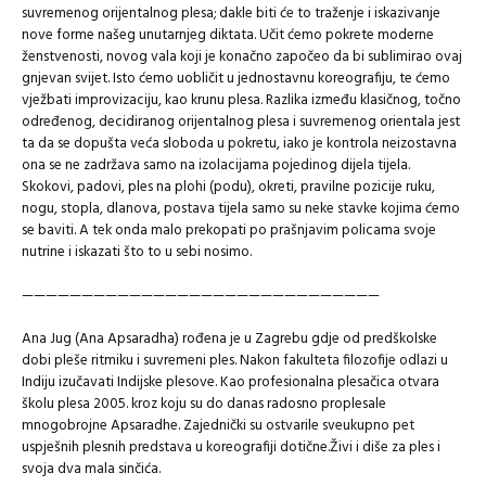
suvremenog orijentalnog plesa; dakle biti će to traženje i iskazivanje
nove forme našeg unutarnjeg diktata. Učit ćemo pokrete moderne
ženstvenosti, novog vala koji je konačno započeo da bi sublimirao ovaj
gnjevan svijet. Isto ćemo uobličit u jednostavnu koreografiju, te ćemo
vježbati improvizaciju, kao krunu plesa. Razlika između klasičnog, točno
određenog, decidiranog orijentalnog plesa i suvremenog orientala jest
ta da se dopušta veća sloboda u pokretu, iako je kontrola neizostavna
ona se ne zadržava samo na izolacijama pojedinog dijela tijela.
Skokovi, padovi, ples na plohi (podu), okreti, pravilne pozicije ruku,
nogu, stopla, dlanova, postava tijela samo su neke stavke kojima ćemo
se baviti. A tek onda malo prekopati po prašnjavim policama svoje
nutrine i iskazati što to u sebi nosimo.
——————————————————————————————
Ana Jug (Ana Apsaradha) rođena je u Zagrebu gdje od predškolske
dobi pleše ritmiku i suvremeni ples. Nakon fakulteta filozofije odlazi u
Indiju izučavati Indijske plesove. Kao profesionalna plesačica otvara
školu plesa 2005. kroz koju su do danas radosno proplesale
mnogobrojne Apsaradhe. Zajednički su ostvarile sveukupno pet
uspješnih plesnih predstava u koreografiji dotične.Živi i diše za ples i
svoja dva mala sinčića.