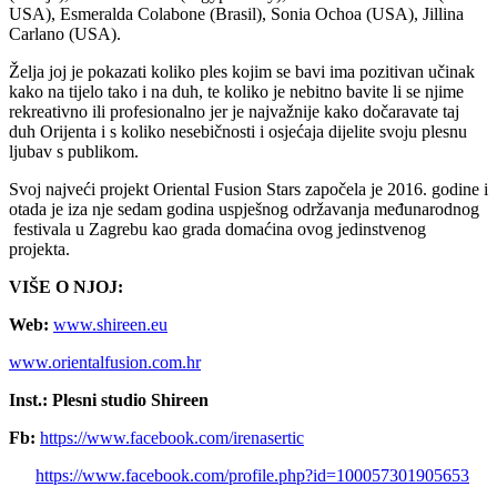
USA), Esmeralda Colabone (Brasil), Sonia Ochoa (USA), Jillina
Carlano (USA).
Želja joj je pokazati koliko ples kojim se bavi ima pozitivan učinak
kako na tijelo tako i na duh, te koliko je nebitno bavite li se njime
rekreativno ili profesionalno jer je najvažnije kako dočaravate taj
duh Orijenta i s koliko nesebičnosti i osjećaja dijelite svoju plesnu
ljubav s publikom.
Svoj najveći projekt Oriental Fusion Stars započela je 2016. godine i
otada je iza nje sedam godina uspješnog održavanja međunarodnog
festivala u Zagrebu kao grada domaćina ovog jedinstvenog
projekta.
VIŠE O NJOJ:
Web:
www.shireen.eu
www.orientalfusion.com.hr
Inst.: Plesni studio Shireen
Fb:
https://www.facebook.com/irenasertic
https://www.facebook.com/profile.php?id=100057301905653