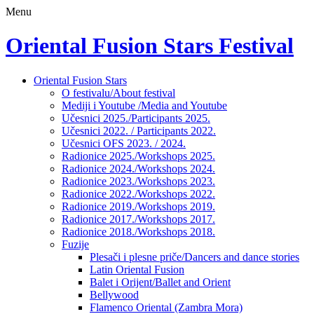
Menu
Oriental Fusion Stars Festival
Skip
Oriental Fusion Stars
to
O festivalu/About festival
content
Mediji i Youtube /Media and Youtube
Učesnici 2025./Participants 2025.
Učesnici 2022. / Participants 2022.
Učesnici OFS 2023. / 2024.
Radionice 2025./Workshops 2025.
Radionice 2024./Workshops 2024.
Radionice 2023./Workshops 2023.
Radionice 2022./Workshops 2022.
Radionice 2019./Workshops 2019.
Radionice 2017./Workshops 2017.
Radionice 2018./Workshops 2018.
Fuzije
Plesači i plesne priče/Dancers and dance stories
Latin Oriental Fusion
Balet i Orijent/Ballet and Orient
Bellywood
Flamenco Oriental (Zambra Mora)