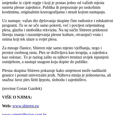
umjetnike iz cijele regije i koji je postao jedno od važnih mjesta
susreta plesne zajednice. Publika ih prepoznaje po raskošnim
kostimima, originalnim koreografijama i strasti kojom nastupaju.
Uz nastupe, važan dio djelovanja skupine čine radionice i edukativni
programi. Tu se ne uče samo pokreti, već i povijest orijentalnog
plesa, glazba i simbolika rekvizita. Na taj način Shireen pridonosi
širenju znanja i razumijevanja plesne kulture, otvarajući vrata i
onima koji tek ulaze u svijet plesa.
Za mnoge članice, Shireen nije samo mjesto vježbanja, nego i
prostor osobnog rasta. Ples se doživljava kao terapija, a zajednica
kao oslonac. To je razlog zašto su njihovi treninzi uvijek ispunjeni
osmijehom, a nastupi snagom koja dopire do publike.
Plesna skupina Shireen pokazuje kako umjetnost može nadilaziti
granice i postati univerzalni jezik. Njihova misija je jednostavna, ali
snažna: kroz ples širiti ljepotu, slobodu i zajedništvo.
(novinar Goran Gazdek)
VIŠE O NJIMA:
Web:
www.shireen.eu
www.orientalfusion.com.hr