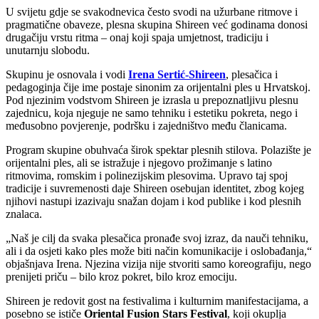
U svijetu gdje se svakodnevica često svodi na užurbane ritmove i
pragmatične obaveze, plesna skupina Shireen već godinama donosi
drugačiju vrstu ritma – onaj koji spaja umjetnost, tradiciju i
unutarnju slobodu.
Skupinu je osnovala i vodi
Irena Sertić-Shireen
, plesačica i
pedagoginja čije ime postaje sinonim za orijentalni ples u Hrvatskoj.
Pod njezinim vodstvom Shireen je izrasla u prepoznatljivu plesnu
zajednicu, koja njeguje ne samo tehniku i estetiku pokreta, nego i
međusobno povjerenje, podršku i zajedništvo među članicama.
Program skupine obuhvaća širok spektar plesnih stilova. Polazište je
orijentalni ples, ali se istražuje i njegovo prožimanje s latino
ritmovima, romskim i polinezijskim plesovima. Upravo taj spoj
tradicije i suvremenosti daje Shireen osebujan identitet, zbog kojeg
njihovi nastupi izazivaju snažan dojam i kod publike i kod plesnih
znalaca.
„Naš je cilj da svaka plesačica pronađe svoj izraz, da nauči tehniku,
ali i da osjeti kako ples može biti način komunikacije i oslobađanja,“
objašnjava Irena. Njezina vizija nije stvoriti samo koreografiju, nego
prenijeti priču – bilo kroz pokret, bilo kroz emociju.
Shireen je redovit gost na festivalima i kulturnim manifestacijama, a
posebno se ističe
Oriental Fusion Stars Festival
, koji okuplja