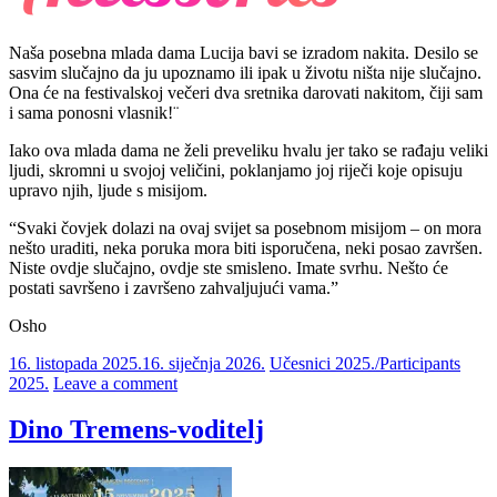
Naša posebna mlada dama Lucija bavi se izradom nakita. Desilo se
sasvim slučajno da ju upoznamo ili ipak u životu ništa nije slučajno.
Ona će na festivalskoj večeri dva sretnika darovati nakitom, čiji sam
i sama ponosni vlasnik!¨
Iako ova mlada dama ne želi preveliku hvalu jer tako se rađaju veliki
ljudi, skromni u svojoj veličini, poklanjamo joj riječi koje opisuju
upravo njih, ljude s misijom.
“Svaki čovjek dolazi na ovaj svijet sa posebnom misijom – on mora
nešto uraditi, neka poruka mora biti isporučena, neki posao završen.
Niste ovdje slučajno, ovdje ste smisleno. Imate svrhu. Nešto će
postati savršeno i završeno zahvaljujući vama.”
Osho
16. listopada 2025.
16. siječnja 2026.
Učesnici 2025./Participants
2025.
Leave a comment
Dino Tremens-voditelj