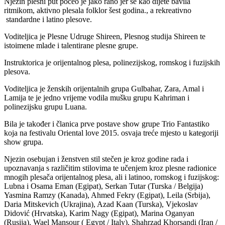
Njezin plesni put počeo je jako rano jer se kao dijete bavila
ritmikom, aktivno plesala folklor šest godina., a rekreativno
standardne i latino plesove.
Voditeljica je Plesne Udruge Shireen, Plesnog studija Shireen te
istoimene mlade i talentirane plesne grupe.
Instruktorica je orijentalnog plesa, polinezijskog, romskog i fuzijskih
plesova.
Voditeljica je ženskih orijentalnih grupa Gulbahar, Zara, Amal i
Lamija te je jedno vrijeme vodila mušku grupu Kahriman i
polinezijsku grupu Luana.
Bila je također i članica prve postave show grupe Trio Fantastiko
koja na festivalu Oriental love 2015. osvaja treće mjesto u kategoriji
show grupa.
Njezin osebujan i ženstven stil stečen je kroz godine rada i
upoznavanja s različitim stilovima te učenjem kroz plesne radionice
mnogih plesača orijentalnog plesa, ali i latinoo, romskog i fuzijskog:
Lubna i Osama Eman (Egipat), Serkan Tutar (Turska / Belgija)
Yasmina Ramzy (Kanada), Ahmed Fekry (Egipat), Leila (Srbija),
Daria Mitskevich (Ukrajina), Azad Kaan (Turska), Vjekoslav
Didović (Hrvatska), Karim Nagy (Egipat), Marina Oganyan
(Rusija), Wael Mansour ( Egypt / Italy), Shahrzad Khorsandi (Iran /