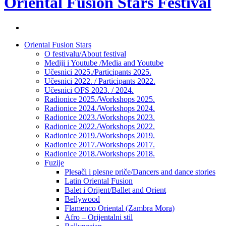
Oriental Fusion Stars Festival
Facebook
stranica
Skip
Oriental Fusion Stars
festivala
to
O festivalu/About festival
content
Mediji i Youtube /Media and Youtube
Učesnici 2025./Participants 2025.
Učesnici 2022. / Participants 2022.
Učesnici OFS 2023. / 2024.
Radionice 2025./Workshops 2025.
Radionice 2024./Workshops 2024.
Radionice 2023./Workshops 2023.
Radionice 2022./Workshops 2022.
Radionice 2019./Workshops 2019.
Radionice 2017./Workshops 2017.
Radionice 2018./Workshops 2018.
Fuzije
Plesači i plesne priče/Dancers and dance stories
Latin Oriental Fusion
Balet i Orijent/Ballet and Orient
Bellywood
Flamenco Oriental (Zambra Mora)
Afro – Orijentalni stil