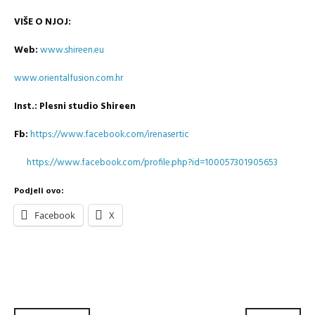
VIŠE O NJOJ:
Web:
www.shireen.eu
www.orientalfusion.com.hr
Inst.: Plesni studio Shireen
Fb:
https://www.facebook.com/irenasertic
https://www.facebook.com/profile.php?id=100057301905653
Podjeli ovo:
Facebook
X