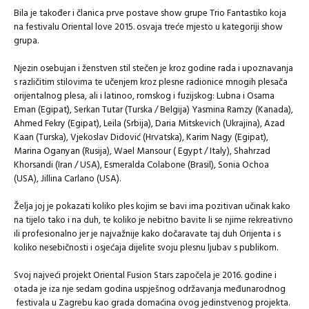
Bila je također i članica prve postave show grupe Trio Fantastiko koja
na festivalu Oriental love 2015. osvaja treće mjesto u kategoriji show
grupa.
Njezin osebujan i ženstven stil stečen je kroz godine rada i upoznavanja
s različitim stilovima te učenjem kroz plesne radionice mnogih plesača
orijentalnog plesa, ali i latinoo, romskog i fuzijskog: Lubna i Osama
Eman (Egipat), Serkan Tutar (Turska / Belgija) Yasmina Ramzy (Kanada),
Ahmed Fekry (Egipat), Leila (Srbija), Daria Mitskevich (Ukrajina), Azad
Kaan (Turska), Vjekoslav Didović (Hrvatska), Karim Nagy (Egipat),
Marina Oganyan (Rusija), Wael Mansour ( Egypt / Italy), Shahrzad
Khorsandi (Iran / USA), Esmeralda Colabone (Brasil), Sonia Ochoa
(USA), Jillina Carlano (USA).
Želja joj je pokazati koliko ples kojim se bavi ima pozitivan učinak kako
na tijelo tako i na duh, te koliko je nebitno bavite li se njime rekreativno
ili profesionalno jer je najvažnije kako dočaravate taj duh Orijenta i s
koliko nesebičnosti i osjećaja dijelite svoju plesnu ljubav s publikom.
Svoj najveći projekt Oriental Fusion Stars započela je 2016. godine i
otada je iza nje sedam godina uspješnog održavanja međunarodnog
festivala u Zagrebu kao grada domaćina ovog jedinstvenog projekta.