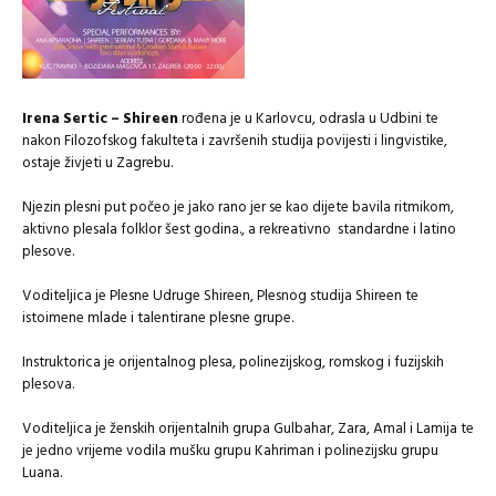
Irena Sertic – Shireen
rođena je u Karlovcu, odrasla u Udbini te
nakon Filozofskog fakulteta i završenih studija povijesti i lingvistike,
ostaje živjeti u Zagrebu.
Njezin plesni put počeo je jako rano jer se kao dijete bavila ritmikom,
aktivno plesala folklor šest godina., a rekreativno standardne i latino
plesove.
Voditeljica je Plesne Udruge Shireen, Plesnog studija Shireen te
istoimene mlade i talentirane plesne grupe.
Instruktorica je orijentalnog plesa, polinezijskog, romskog i fuzijskih
plesova.
Voditeljica je ženskih orijentalnih grupa Gulbahar, Zara, Amal i Lamija te
je jedno vrijeme vodila mušku grupu Kahriman i polinezijsku grupu
Luana.