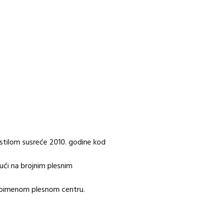
m stilom susreće 2010. godine kod
ući na brojnim plesnim
 istoimenom plesnom centru.