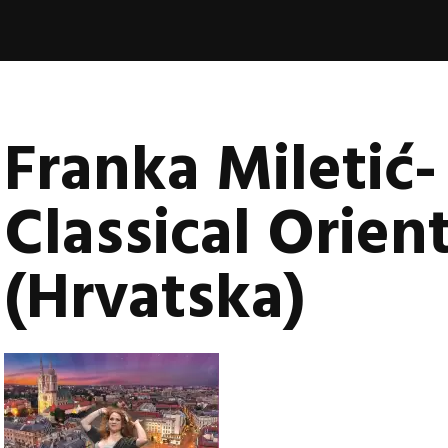
book
nica
vala
Franka Miletić-
Classical Orient
(Hrvatska)