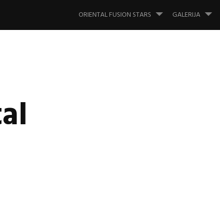
Skip
to
ORIENTAL FUSION STARS
GALERIJA
content
al