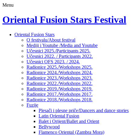
Menu
Oriental Fusion Stars Festival
Skip
Oriental Fusion Stars
to
O festivalu/About festival
content
Mediji i Youtube /Media and Youtube
Učesnici 2025./Participants 2025.
Učesnici 2022. / Participants 2022.
Učesnici OFS 2023. / 2024.
Radionice 2025./Workshops 2025.
Radionice 2024./Workshops 2024.
Radionice 2023./Workshops 2023.
Radionice 2022./Workshops 2022.
Radionice 2019./Workshops 2019.
Radionice 2017./Workshops 2017.
Radionice 2018./Workshops 2018.
Fuzije
Plesači i plesne priče/Dancers and dance stories
Latin Oriental Fusion
Balet i Orijent/Ballet and Orient
Bellywood
Flamenco Oriental (Zambra Mora)