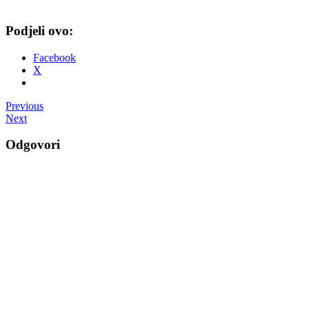
Podjeli ovo:
Facebook
X
Post
Previous
Next
navigation
Odgovori