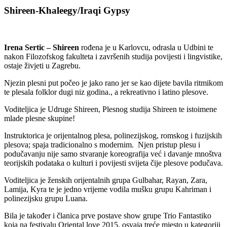
Shireen-Khaleegy/Iraqi Gypsy
Irena Sertic – Shireen
rođena je u Karlovcu, odrasla u Udbini te
nakon Filozofskog fakulteta i završenih studija povijesti i lingvistike,
ostaje živjeti u Zagrebu.
Njezin plesni put počeo je jako rano jer se kao dijete bavila ritmikom
te plesala folklor dugi niz godina., a rekreativno i latino plesove.
Voditeljica je Udruge Shireen, Plesnog studija Shireen te istoimene
mlade plesne skupine!
Instruktorica je orijentalnog plesa, polinezijskog, romskog i fuzijskih
plesova; spaja tradicionalno s modernim. Njen pristup plesu i
podučavanju nije samo stvaranje koreografija već i davanje mnoštva
teorijskih podataka o kulturi i povijesti svijeta čije plesove podučava.
Voditeljica je ženskih orijentalnih grupa Gulbahar, Rayan, Zara,
Lamija, Kyra te je jedno vrijeme vodila mušku grupu Kahriman i
polinezijsku grupu Luana.
Bila je također i članica prve postave show grupe Trio Fantastiko
koja na festivalu Oriental love 2015. osvaja treće mjesto u kategoriji