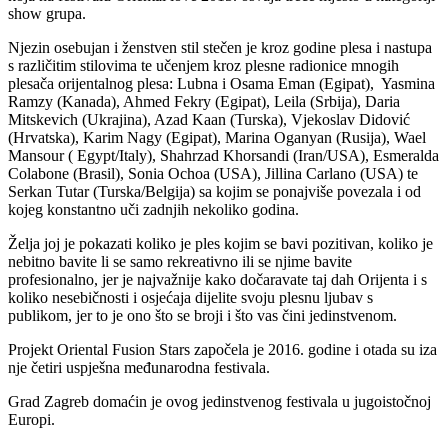
show grupa.
Njezin osebujan i ženstven stil stečen je kroz godine plesa i nastupa
s različitim stilovima te učenjem kroz plesne radionice mnogih
plesača orijentalnog plesa: Lubna i Osama Eman (Egipat), Yasmina
Ramzy (Kanada), Ahmed Fekry (Egipat), Leila (Srbija), Daria
Mitskevich (Ukrajina), Azad Kaan (Turska), Vjekoslav Didović
(Hrvatska), Karim Nagy (Egipat), Marina Oganyan (Rusija), Wael
Mansour ( Egypt/Italy), Shahrzad Khorsandi (Iran/USA), Esmeralda
Colabone (Brasil), Sonia Ochoa (USA), Jillina Carlano (USA) te
Serkan Tutar (Turska/Belgija) sa kojim se ponajviše povezala i od
kojeg konstantno uči zadnjih nekoliko godina.
Želja joj je pokazati koliko je ples kojim se bavi pozitivan, koliko je
nebitno bavite li se samo rekreativno ili se njime bavite
profesionalno, jer je najvažnije kako dočaravate taj dah Orijenta i s
koliko nesebičnosti i osjećaja dijelite svoju plesnu ljubav s
publikom, jer to je ono što se broji i što vas čini jedinstvenom.
Projekt Oriental Fusion Stars započela je 2016. godine i otada su iza
nje četiri uspješna međunarodna festivala.
Grad Zagreb domaćin je ovog jedinstvenog festivala u jugoistočnoj
Europi.