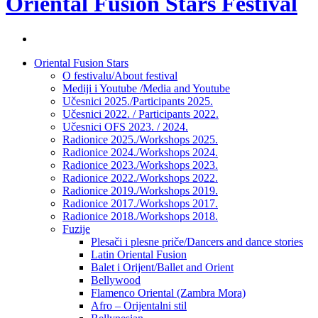
Oriental Fusion Stars Festival
Facebook
stranica
Skip
Oriental Fusion Stars
festivala
to
O festivalu/About festival
content
Mediji i Youtube /Media and Youtube
Učesnici 2025./Participants 2025.
Učesnici 2022. / Participants 2022.
Učesnici OFS 2023. / 2024.
Radionice 2025./Workshops 2025.
Radionice 2024./Workshops 2024.
Radionice 2023./Workshops 2023.
Radionice 2022./Workshops 2022.
Radionice 2019./Workshops 2019.
Radionice 2017./Workshops 2017.
Radionice 2018./Workshops 2018.
Fuzije
Plesači i plesne priče/Dancers and dance stories
Latin Oriental Fusion
Balet i Orijent/Ballet and Orient
Bellywood
Flamenco Oriental (Zambra Mora)
Afro – Orijentalni stil