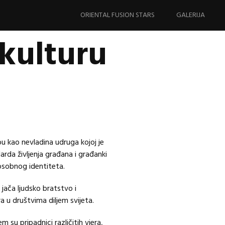
Skip
to
ORIENTAL FUSION STARS
GALERIJA
content
kulturu
u kao nevladina udruga kojoj je
arda življenja građana i građanki
 osobnog identiteta.
i jača ljudsko bratstvo i
a u društvima diljem svijeta.
m su pripadnici različitih vjera,