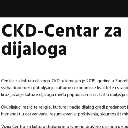
book
CKD-Centar za 
nica
vala
dijaloga
Centar za kulturu dijaloga-CKD, utemeljen je 2015. godine u Zagreb
svrha doprinijeti poboljšanju kulturne i ekonomske kvalitete i stand
kroz jačanje kulture dijaloga među pripadnicima različitih obilježja
Okupljajući različite religije, kulture i nacije dijalog gradi predanost 
humanost u ostvarivanju razumijevanja, poštivanja, sigurnosti i mir
Vizija Centra za kulturu dijaloga je otvoreno društvo dijaloga u koje