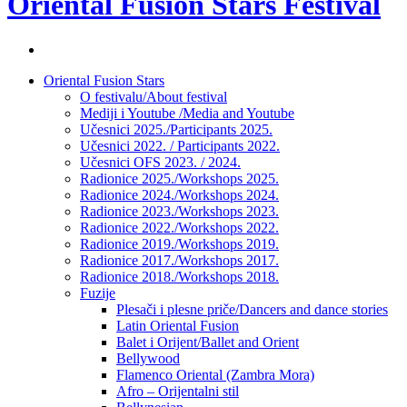
Oriental Fusion Stars Festival
Facebook
stranica
Skip
Oriental Fusion Stars
festivala
to
O festivalu/About festival
content
Mediji i Youtube /Media and Youtube
Učesnici 2025./Participants 2025.
Učesnici 2022. / Participants 2022.
Učesnici OFS 2023. / 2024.
Radionice 2025./Workshops 2025.
Radionice 2024./Workshops 2024.
Radionice 2023./Workshops 2023.
Radionice 2022./Workshops 2022.
Radionice 2019./Workshops 2019.
Radionice 2017./Workshops 2017.
Radionice 2018./Workshops 2018.
Fuzije
Plesači i plesne priče/Dancers and dance stories
Latin Oriental Fusion
Balet i Orijent/Ballet and Orient
Bellywood
Flamenco Oriental (Zambra Mora)
Afro – Orijentalni stil