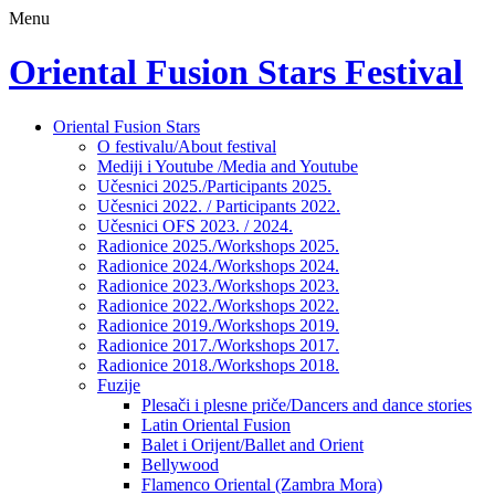
Menu
Oriental Fusion Stars Festival
Skip
Oriental Fusion Stars
to
O festivalu/About festival
content
Mediji i Youtube /Media and Youtube
Učesnici 2025./Participants 2025.
Učesnici 2022. / Participants 2022.
Učesnici OFS 2023. / 2024.
Radionice 2025./Workshops 2025.
Radionice 2024./Workshops 2024.
Radionice 2023./Workshops 2023.
Radionice 2022./Workshops 2022.
Radionice 2019./Workshops 2019.
Radionice 2017./Workshops 2017.
Radionice 2018./Workshops 2018.
Fuzije
Plesači i plesne priče/Dancers and dance stories
Latin Oriental Fusion
Balet i Orijent/Ballet and Orient
Bellywood
Flamenco Oriental (Zambra Mora)