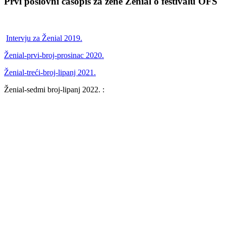
Prvi poslovni časopis za žene Ženial o festivalu OFS
Intervju za Ženial 2019.
Ženial-prvi-broj-prosinac 2020.
Ženial-treći-broj-lipanj 2021.
Ženial-sedmi broj-lipanj 2022. :