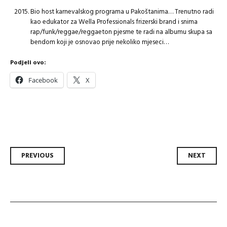
Bio host karnevalskog programa u Pakoštanima… Trenutno radi
kao edukator za Wella Professionals frizerski brand i snima
rap/funk/reggae/reggaeton pjesme te radi na albumu skupa sa
bendom koji je osnovao prije nekoliko mjeseci…
Podjeli ovo:
Facebook
X
Post
PREVIOUS
NEXT
navigation