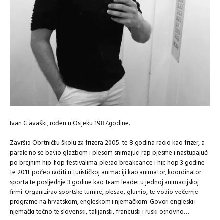
Ivan Glavaški, rođen u Osijeku 1987.godine.
Završio Obrtničku školu za frizera 2005. te 8 godina radio kao frizer, a
paralelno se bavio glazbom i plesom snimajući rap pjesme i nastupajući
po brojnim hip-hop festivalima..plesao breakdance i hip hop 3 godine
te 2011. počeo raditi u turističkoj animaciji kao animator, koordinator
sporta te posljednje 3 godine kao team leader u jednoj animacijskoj
firmi. Organizirao sportske turnire, plesao, glumio, te vodio večernje
programe na hrvatskom, engleskom i njemačkom. Govori engleski i
njemački tečno te slovenski, talijanski, francuski i ruski osnovno…