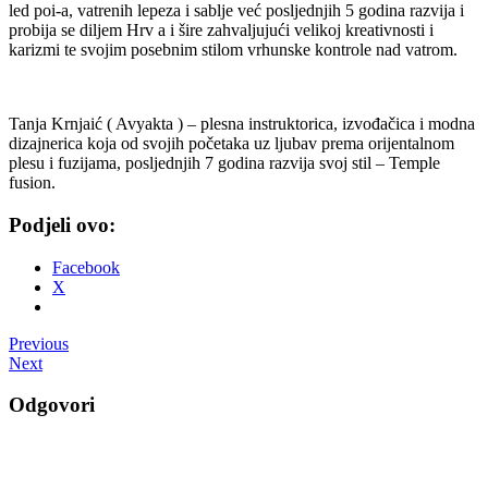
led poi-a, vatrenih lepeza i sablje već posljednjih 5 godina razvija i
probija se diljem Hrv a i šire zahvaljujući velikoj kreativnosti i
karizmi te svojim posebnim stilom vrhunske kontrole nad vatrom.
Tanja Krnjaić ( Avyakta ) – plesna instruktorica, izvođačica i modna
dizajnerica koja od svojih početaka uz ljubav prema orijentalnom
plesu i fuzijama, posljednjih 7 godina razvija svoj stil – Temple
fusion.
Podjeli ovo:
Facebook
X
Post
Previous
Next
navigation
Odgovori