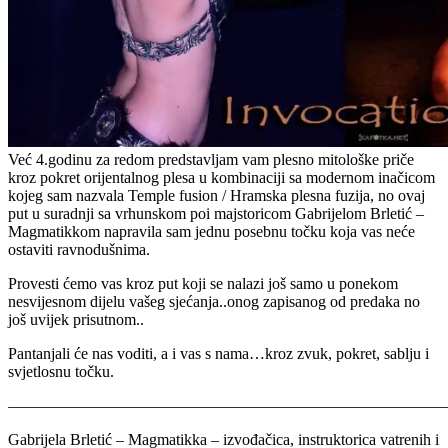
Već 4.godinu za redom predstavljam vam plesno mitološke priče
kroz pokret orijentalnog plesa u kombinaciji sa modernom inačicom
kojeg sam nazvala Temple fusion / Hramska plesna fuzija, no ovaj
put u suradnji sa vrhunskom poi majstoricom Gabrijelom Brletić –
Magmatikkom napravila sam jednu posebnu točku koja vas neće
ostaviti ravnodušnima.
Provesti ćemo vas kroz put koji se nalazi još samo u ponekom
nesvijesnom dijelu vašeg sjećanja..onog zapisanog od predaka no
još uvijek prisutnom..
Pantanjali će nas voditi, a i vas s nama…kroz zvuk, pokret, sablju i
svjetlosnu točku.
———————————————————————————
Gabrijela Brletić – Magmatikka – izvođačica, instruktorica vatrenih i