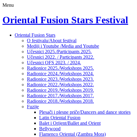
Menu
Oriental Fusion Stars Festival
Skip
Oriental Fusion Stars
to
O festivalu/About festival
content
Mediji i Youtube /Media and Youtube
Učesnici 2025./Participants 2025.
Učesnici 2022. / Participants 2022.
Učesnici OFS 2023. / 2024.
Radionice 2025./Workshops 2025.
Radionice 2024./Workshops 2024.
Radionice 2023./Workshops 2023.
Radionice 2022./Workshops 2022.
Radionice 2019./Workshops 2019.
Radionice 2017./Workshops 2017.
Radionice 2018./Workshops 2018.
Fuzije
Plesači i plesne priče/Dancers and dance stories
Latin Oriental Fusion
Balet i Orijent/Ballet and Orient
Bellywood
Flamenco Oriental (Zambra Mora)