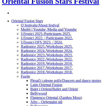
Oriental Fusion Stars Festival
Facebook
stranica
Skip
Oriental Fusion Stars
festivala
to
O festivalu/About festival
content
Mediji i Youtube /Media and Youtube
Učesnici 2025./Participants 2025.
Učesnici 2022. / Participants 2022.
Učesnici OFS 2023. / 2024.
Radionice 2025./Workshops 2025.
Radionice 2024./Workshops 2024.
Radionice 2023./Workshops 2023.
Radionice 2022./Workshops 2022.
Radionice 2019./Workshops 2019.
Radionice 2017./Workshops 2017.
Radionice 2018./Workshops 2018.
Fuzije
Plesači i plesne priče/Dancers and dance stories
Latin Oriental Fusion
Balet i Orijent/Ballet and Orient
Bellywood
Flamenco Oriental (Zambra Mora)
Afro – Orijentalni stil