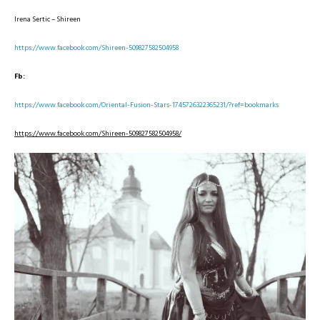
Irena Sertic – Shireen
https://www.facebook.com/Shireen-509827582504958
Fb:
https://www.facebook.com/Oriental-Fusion-Stars-1745726322365231/?ref=bookmarks
https://www.facebook.com/Shireen-509827582504958/