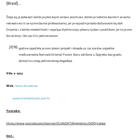
(Brasil)…
Želja joj je pokazati koliko je ples kojim se bavi pozitivan, koliko je nebitno bavite li se samo
rekreativno ili se njime bavite profesionalno, jer je najvažnije kako dočaravate taj dah
Orijenta i s koliko nesebičnosti i osjećaja dijelite svoju plesnu ljubav s publikom, jer to je ono
što se broji i što vas čini jedinstvenom.
godine započela je novi plesni projekt i dosada su iza nje dva uspješna
međunarodna festivala Oriental Fusion Stars, održana u Zagrebu kao gradu
domaćinu ovog jedinstvenog događaja.
Više o njoj:
www.shireen.eu
Web:
www.orientalfusion.com.hr
Youtube:
https://www.youtube.com/channel/UCq9zDATJRgeIpdvtcvJh01Q/videos
Inst.: