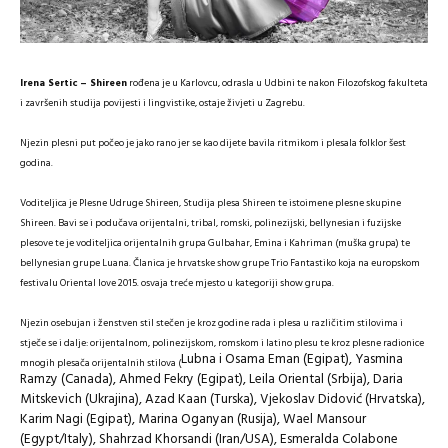
ro
đena je u Karlovcu, odrasla u Udbini te nakon Filozofskog fakulteta
Irena Sertic – Shireen
i završenih studija povijesti i lingvistike, ostaje živjeti u Zagrebu.
Njezin plesni put počeo je jako rano jer se kao dijete bavila ritmikom i plesala folklor šest
godina.
Voditeljica je Plesne Udruge Shireen, Studija plesa Shireen te istoimene plesne skupine
Shireen.
Bavi se i podučava orijentalni, tribal, romski, polinezijski, bellynesian i fuzijske
plesove te je voditeljica orijentalnih grupa Gulbahar, Emina i Kahriman (muška grupa) te
bellynesian grupe Luana. Članica je hrvatske show grupe Trio Fantastiko koja na europskom
festivalu Oriental love 2015. osvaja treće mjesto u kategoriji show grupa.
Njezin osebujan i ženstven stil stečen je kroz godine rada i plesa u različitim stilovima i
stječe se i dalje: orijentalnom, polinezijskom, romskom i latino plesu te kroz plesne radionice
Lubna i Osama Eman (Egipat), Yasmina
mnogih plesača orijentalnih stilova (
Ramzy (Canada), Ahmed Fekry (Egipat), Leila Oriental (Srbija), Daria
Mitskevich (Ukrajina), Azad Kaan (Turska), Vjekoslav Didović (Hrvatska),
Karim Nagi (Egipat), Marina Oganyan (Rusija), Wael Mansour
(Egypt/Italy), Shahrzad Khorsandi (Iran/USA), Esmeralda Colabone