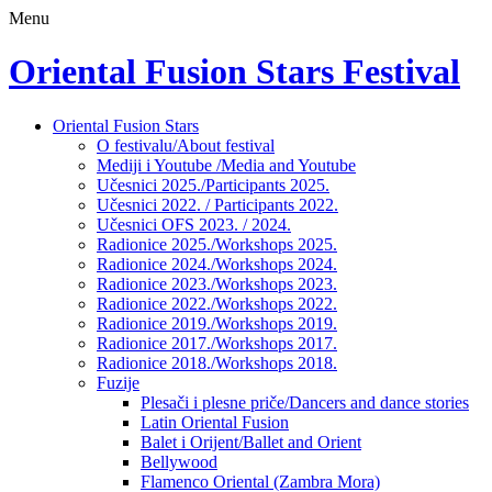
Menu
Oriental Fusion Stars Festival
Skip
Oriental Fusion Stars
to
O festivalu/About festival
content
Mediji i Youtube /Media and Youtube
Učesnici 2025./Participants 2025.
Učesnici 2022. / Participants 2022.
Učesnici OFS 2023. / 2024.
Radionice 2025./Workshops 2025.
Radionice 2024./Workshops 2024.
Radionice 2023./Workshops 2023.
Radionice 2022./Workshops 2022.
Radionice 2019./Workshops 2019.
Radionice 2017./Workshops 2017.
Radionice 2018./Workshops 2018.
Fuzije
Plesači i plesne priče/Dancers and dance stories
Latin Oriental Fusion
Balet i Orijent/Ballet and Orient
Bellywood
Flamenco Oriental (Zambra Mora)