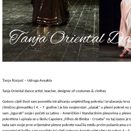
Tanja Krnjai
ć – Udruga Avyakta
Tanja Oriental dance artist, teacher, designer of costumes & clothes
Gotovo cijeli život sam posvetila istraživanju umjetničkog pokreta i izražavanju kr
ritmičnu gimnastiku ( 4. – 7. godine ) je bio svojevrstan „ulazak“ u plesni pokret 
sam „izgurati“ svoje i početi sa Latino – Američkim i Standardnim plesovima u plesno
pokretima i upisala se u školu Capoiere „Filhos de Bimba – Croatia“ no taj izazov je
tada sam svoje prve orijentalne plesne pokrete naučila među prvim polaznicama u t
napominjati koliko sam zavoljela taj cijeli potpuno bogati svijet plesa te nakon 4 – 