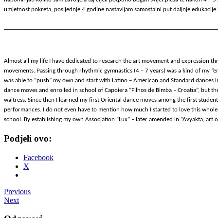
umjetnost pokreta, posljednje 4 godine nastavljam samostalni put daljnje edukacije 
_________________________________________________________________________
Almost all my life I have dedicated to research the art movement and expression t
movements. Passing through rhythmic gymnastics (4 – 7 years) was a kind of my “entr
was able to “push” my own and start with Latino – American and Standard dances in 
dance moves and enrolled in school of Capoiera “Filhos de Bimba – Croatia”, but th
waitress. Since then I learned my first Oriental dance moves among the first studen
performances. I do not even have to mention how much I started to love this whole 
school. By establishing my own Association “Lux” – later amended in “Avyakta; art 
Podjeli ovo:
Facebook
X
Post
Previous
Next
navigation