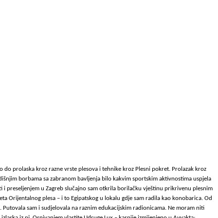
 do prolaska kroz razne vrste plesova i tehnike kroz Plesni pokret. Prolazak kroz
ogodišnjim borbama sa zabranom bavljenja bilo kakvim sportskim aktivnostima uspjela
i i preseljenjem u Zagreb slučajno sam otkrila borilačku vještinu prikrivenu plesnim
eta Orijentalnog plesa – i to Egipatskog u lokalu gdje sam radila kao konobarica. Od
ć. Putovala sam i sudjelovala na raznim edukacijskim radionicama. Ne moram niti
 izlaska iz nj. Osnivanjem vlastite Udruge Lux – kasnije izmijenjeno u Avyakta;