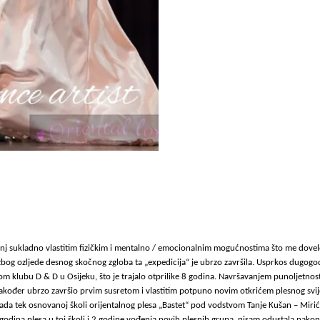
oz nj sukladno vlastitim fizičkim i mentalno / emocionalnim mogućnostima što me dovelo
no zbog ozljede desnog skočnog zgloba ta „expedicija“ je ubrzo završila. Usprkos dug
m klubu D & D u Osijeku, što je trajalo otprilike 8 godina. Navršavanjem punoljetnost
 također ubrzo završio prvim susretom i vlastitim potpuno novim otkrićem plesnog svij
ada tek osnovanoj školi orijentalnog plesa „Bastet“ pod vodstvom Tanje Kušan – Miri
5 godina plesa u toj školi i 2 godine vođenja novih plesnih grupa, nisam odustala nakon