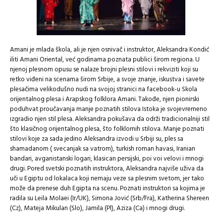
Amani je mlada škola, ali je njen osnivač i instruktor, Aleksandra Kondić
iliti Amani Oriental, već godinama poznata publici širom regiona. U
njenoj plesnom opusu se nalaze brojni plesni stilovi i rekviziti koji su
retko viđeni na scenama širom Srbije, a svoje znanje, iskustva i savete
plesačima velikodušno nudi na svojoj stranici na facebook-u Skola
orijentalnog plesa i Arapskog folklora Amani. Takođe, njen pionirski
poduhvat proučavanja manje poznatih stilova Istoka je svojevremeno
izgradio njen stil plesa. Aleksandra pokušava da održi tradicionalniji stil
što klasičnog orijentalnog plesa, što folklornih stilova. Manje poznati
stilovi koje za sada jedino Aleksandra izvodi u Srbiji su, ples sa
shamadanom ( svecanjak sa vatrom), turkish roman havasi, Iranian
bandari, avganistanski logari, klasican persijski, poi voi velovi i mnogi
drugi. Pored svetski poznatih instruktora, Aleksandra najviše uživa da
uči u Egiptu od lokalaca koji nemaju veze sa plesnim svetom, jer tako
može da prenese duh Egipta na scenu. Poznati instruktori sa kojima je
radila su Leila Molaei (Ir/UK), Simona Jović (Srb/Fra), Katherina Shereen
(Cz), Mateja Mikulan (Slo), Jamila (Pl), Aziza (Ca) i mnogi drugi.