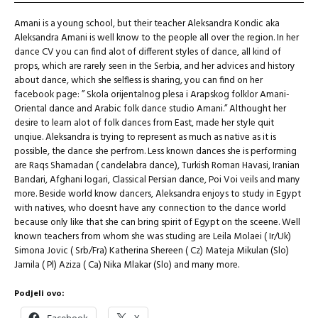
Amani is a young school, but their teacher Aleksandra Kondic aka
Aleksandra Amani is well know to the people all over the region. In her
dance CV you can find alot of different styles of dance, all kind of
props, which are rarely seen in the Serbia, and her advices and history
about dance, which she selfless is sharing, you can find on her
facebook page: ” Skola orijentalnog plesa i Arapskog folklor Amani-
Oriental dance and Arabic folk dance studio Amani.” Althought her
desire to learn alot of folk dances from East, made her style quit
unqiue. Aleksandra is trying to represent as much as native as it is
possible, the dance she perfrom. Less known dances she is performing
are Raqs Shamadan ( candelabra dance), Turkish Roman Havasi, Iranian
Bandari, Afghani logari, Classical Persian dance, Poi Voi veils and many
more. Beside world know dancers, Aleksandra enjoys to study in Egypt
with natives, who doesnt have any connection to the dance world
because only like that she can bring spirit of Egypt on the sceene. Well
known teachers from whom she was studing are Leila Molaei ( Ir/Uk)
Simona Jovic ( Srb/Fra) Katherina Shereen ( Cz) Mateja Mikulan (Slo)
Jamila ( Pl) Aziza ( Ca) Nika Mlakar (Slo) and many more.
Podjeli ovo: