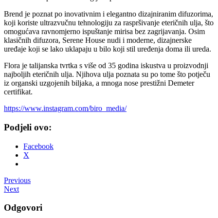
Brend je poznat po inovativnim i elegantno dizajniranim difuzorima,
koji koriste ultrazvučnu tehnologiju za raspršivanje eteričnih ulja, što
omogućava ravnomjerno ispuštanje mirisa bez zagrijavanja. Osim
klasičnih difuzora, Serene House nudi i moderne, dizajnerske
uređaje koji se lako uklapaju u bilo koji stil uređenja doma ili ureda.
Flora je talijanska tvrtka s više od 35 godina iskustva u proizvodnji
najboljih eteričnih ulja. Njihova ulja poznata su po tome što potječu
iz organski uzgojenih biljaka, a mnoga nose prestižni Demeter
certifikat.
https://www.instagram.com/biro_media/
Podjeli ovo:
Facebook
X
Post
Previous
Next
navigation
Odgovori