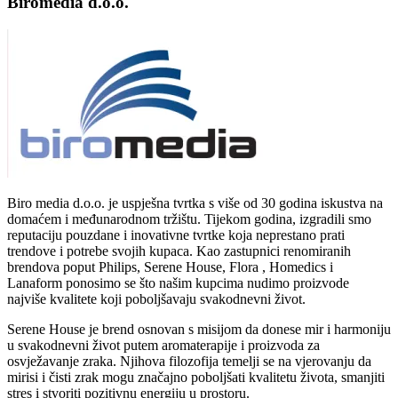
Biromedia d.o.o.
Biro media d.o.o. je uspješna tvrtka s više od 30 godina iskustva na
domaćem i međunarodnom tržištu. Tijekom godina, izgradili smo
reputaciju pouzdane i inovativne tvrtke koja neprestano prati
trendove i potrebe svojih kupaca. Kao zastupnici renomiranih
brendova poput Philips, Serene House, Flora , Homedics i
Lanaform ponosimo se što našim kupcima nudimo proizvode
najviše kvalitete koji poboljšavaju svakodnevni život.
Serene House je brend osnovan s misijom da donese mir i harmoniju
u svakodnevni život putem aromaterapije i proizvoda za
osvježavanje zraka. Njihova filozofija temelji se na vjerovanju da
mirisi i čisti zrak mogu značajno poboljšati kvalitetu života, smanjiti
stres i stvoriti pozitivnu energiju u prostoru.