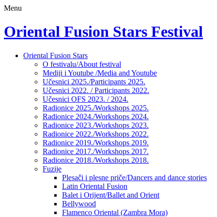
Menu
Oriental Fusion Stars Festival
Skip
Oriental Fusion Stars
to
O festivalu/About festival
content
Mediji i Youtube /Media and Youtube
Učesnici 2025./Participants 2025.
Učesnici 2022. / Participants 2022.
Učesnici OFS 2023. / 2024.
Radionice 2025./Workshops 2025.
Radionice 2024./Workshops 2024.
Radionice 2023./Workshops 2023.
Radionice 2022./Workshops 2022.
Radionice 2019./Workshops 2019.
Radionice 2017./Workshops 2017.
Radionice 2018./Workshops 2018.
Fuzije
Plesači i plesne priče/Dancers and dance stories
Latin Oriental Fusion
Balet i Orijent/Ballet and Orient
Bellywood
Flamenco Oriental (Zambra Mora)