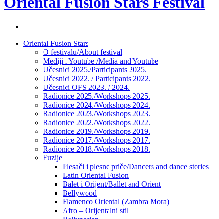
Oriental Fusion Stars Festival
Facebook
stranica
Skip
Oriental Fusion Stars
festivala
to
O festivalu/About festival
content
Mediji i Youtube /Media and Youtube
Učesnici 2025./Participants 2025.
Učesnici 2022. / Participants 2022.
Učesnici OFS 2023. / 2024.
Radionice 2025./Workshops 2025.
Radionice 2024./Workshops 2024.
Radionice 2023./Workshops 2023.
Radionice 2022./Workshops 2022.
Radionice 2019./Workshops 2019.
Radionice 2017./Workshops 2017.
Radionice 2018./Workshops 2018.
Fuzije
Plesači i plesne priče/Dancers and dance stories
Latin Oriental Fusion
Balet i Orijent/Ballet and Orient
Bellywood
Flamenco Oriental (Zambra Mora)
Afro – Orijentalni stil