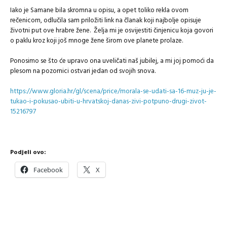
Iako je Samane bila skromna u opisu, a opet toliko rekla ovom
rečenicom, odlučila sam priložiti link na članak koji najbolje opisuje
životni put ove hrabre žene. Želja mi je osvijestiti činjenicu koja govori
o paklu kroz koji još mnoge žene širom ove planete prolaze.
Ponosimo se što će upravo ona uveličati naš jubilej, a mi joj pomoći da
plesom na pozornici ostvari jedan od svojih snova.
https://www.gloria.hr/gl/scena/price/morala-se-udati-sa-16-muz-ju-je-
tukao-i-pokusao-ubiti-u-hrvatskoj-danas-zivi-potpuno-drugi-zivot-
15216797
Podjeli ovo:
Facebook
X