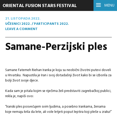
ORIENTAL FUSION STARS FESTIVAL
MENU
21. LISTOPADA 2022.
UČESNICI 2022. / PARTICIPANTS 2022.
LEAVE A COMMENT
Samane-Perzijski ples
Samane Fatemeh Riehan Iranka je koju su neobični životni putevi doveli
u Hrvatsku. Napustila je Iran i svoj dotadašnji život kako bi se izborila za
bolji život svoje djece.
Kada sam je pitala kojim se riječima želi predstaviti zagrebačkoj publici,
rekla je, napiši ovo:
“Iranski ples posvećujem svim ljudima, a posebno Irankama, ženama
koje nemaju krila da lete, ali vole letjeti poput leptira koji pleše u zraku!”