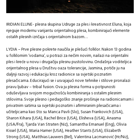
IRIDIAN ELUNE- plesna skupina Udruge za ples i kreativnost Eluna, koja
njeguje modernu varijantu orijentalnog plesa, kombinirajući elemente
ostalih plesnih izričaja s orijentalnom bazom…
LYDIA – Prve plesne pokrete naučila je plešući folklor. Nakon 13 godina
u folklornim ‘vodama’, u potrazi za nečim novim, nailazi na orijentalni
ples i kreće u novu i drugačiju plesnu pustolovinu. Ondašnja voditeljica
orijentalnog plesa u Društvu oaza tolerancije, Jasmina, potiče ju na
daljnji razvoj i edukaciju kroz radionice sa svjetski poznatim
plesačicama. Educirajući se i usvajajući nove tehnike i stilove pronalazi
pravu ljubav – tribal fusion. Ova ju plesna forma u potpunosti
oduševljava svojom mogućnošću kombiniranja s ostalim plesnim
stilovima. Svoje plesno i pedagoško znanje proširuje na radionicamam i
privatnim satima sa svjetski poznatim i afirmiranim plesačicama i
učiteljicama kao što su Manca Pavli (Slo), Susan Frankovich (USA),
Sharon Kihara (USA), Rachel Brice (USA), Elisheva (USA), Anasma
(USA/Fra), Tjarda Van Straten (Niz), Samantha Emanuel (Eng), Olivia
Kissel (USA), Maria Hamer (USA), Heather Stants (USA), Elizabeth
Strong (USA), Matthias Lauwers (Bel), Valentina Lacmanović (Hr/Niz),