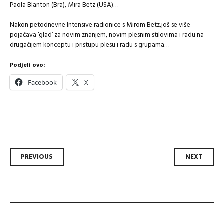
Paola Blanton (Bra), Mira Betz (USA)…
Nakon petodnevne Intensive radionice s Mirom Betz,još se više
pojačava ‘glad’ za novim znanjem, novim plesnim stilovima i radu na
drugačijem konceptu i pristupu plesu i radu s grupama…
Podjeli ovo:
Facebook
X
Post
PREVIOUS
NEXT
navigation